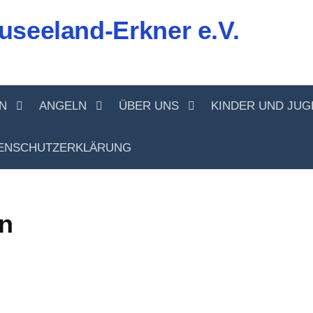
useeland-Erkner e.V.
N
ANGELN
ÜBER UNS
KINDER UND JU
ENSCHUTZERKLÄRUNG
n