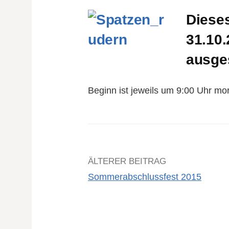
Diese
31.10
ausges
Beginn ist jeweils um 9:00 Uhr mo
Beitrags-
ÄLTERER BEITRAG
Sommerabschlussfest 2015
Navigation