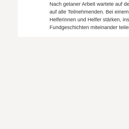
Nach getaner Arbeit wartete auf d
auf alle Teilnehmenden. Bei einem 
Helferinnen und Helfer stärken, 
Fundgeschichten miteinander teile
Ein herzliches Dankeschön an all
wir gezeigt, wie lebendig Umweltsc
Freude, Gemeinschaftssinn und 
Umwelttag
ÄLTERER BEITRAG