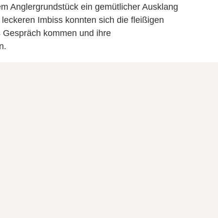
em Anglergrundstück ein gemütlicher Ausklang
leckeren Imbiss konnten sich die fleißigen
ins Gespräch kommen und ihre
n.
e, die mit angepackt haben. Gemeinsam haben
hutz auf lokaler Ebene sein kann – mit
echtem Engagement.