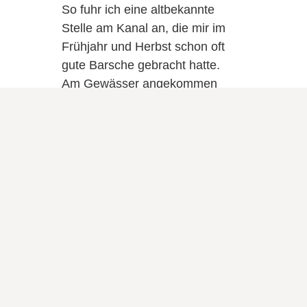
So fuhr ich eine altbekannte
Stelle am Kanal an, die mir im
Frühjahr und Herbst schon oft
gute Barsche gebracht hatte.
Am Gewässer angekommen
musste ich feststellen, dass ich
nicht der Einzige mit dieser
Idee war. So einige gute Stellen
waren hier schon besetzt.
ackte meine Dropshot-Rute aus und bestückte
 Es dauert auch nur drei Würfe bis ich die
rsches spürte. O.k. kein Riese, dafür aber
 Anfang war gemacht und es sollte Schlag auf
ürfe brachten einen Fisch. Da die Größe
 entsprach, entschloss ich mich den
h auszutauschen. Mit der Senke war dieser