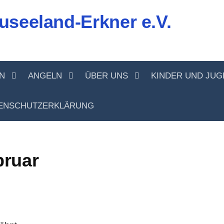
useeland-Erkner e.V.
N
ANGELN
ÜBER UNS
KINDER UND JU
ENSCHUTZERKLÄRUNG
bruar