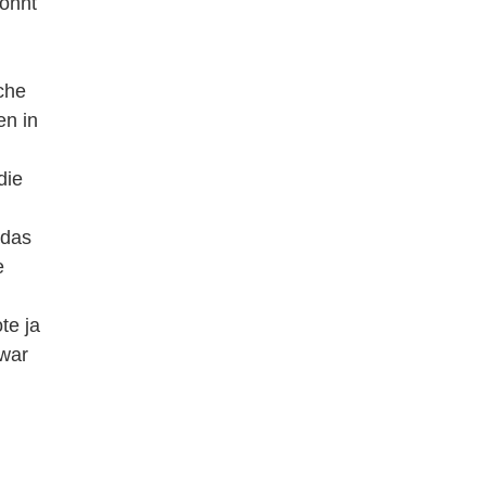
öhnt
che
en in
die
 das
e
te ja
 war