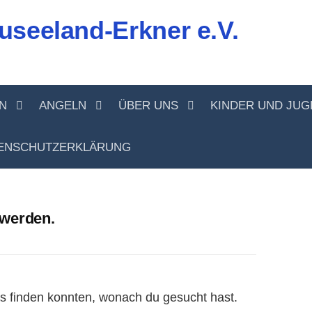
useeland-Erkner e.V.
N
ANGELN
ÜBER UNS
KINDER UND JU
ENSCHUTZERKLÄRUNG
 werden.
das finden konnten, wonach du gesucht hast.